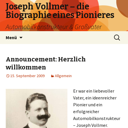
Joseph Vollmer – die
Biographie eines Pionieres
Automobilkonstrukteur & Großvater
Zum
Suchen
Menü
Inhalt
nach:
springen
Announcement: Herzlich
willkommen
15. September 2009
Allgemein
Er war ein liebevoller
Vater, ein ideenreicher
Pionier und ein
erfolgreicher
Automobilkonstrukteur
– Joseph Vollmer.