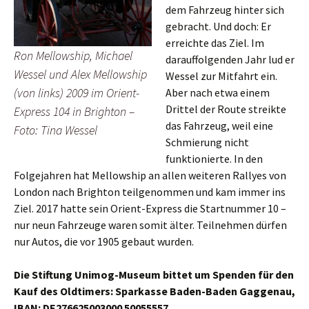
dem Fahrzeug hinter sich
gebracht. Und doch: Er
erreichte das Ziel. Im
Ron Mellowship, Michael
darauffolgenden Jahr lud er
Wessel und Alex Mellowship
Wessel zur Mitfahrt ein.
(von links) 2009 im Orient-
Aber nach etwa einem
Drittel der Route streikte
Express 104 in Brighton –
das Fahrzeug, weil eine
Foto: Tina Wessel
Schmierung nicht
funktionierte. In den
Folgejahren hat Mellowship an allen weiteren Rallyes von
London nach Brighton teilgenommen und kam immer ins
Ziel. 2017 hatte sein Orient-Express die Startnummer 10 –
nur neun Fahrzeuge waren somit älter. Teilnehmen dürfen
nur Autos, die vor 1905 gebaut wurden.
Die Stiftung Unimog-Museum bittet um Spenden für den
Kauf des Oldtimers: Sparkasse Baden-Baden Gaggenau,
IBAN: DE276625003000 50055557.