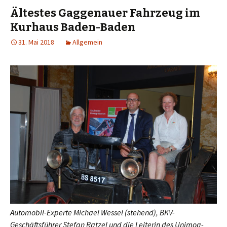
Ältestes Gaggenauer Fahrzeug im
Kurhaus Baden-Baden
31. Mai 2018
Allgemein
Automobil-Experte Michael Wessel (stehend), BKV-
Geschäftsführer Stefan Ratzel und die Leiterin des Unimog-