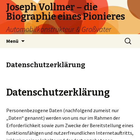
Joseph Vollmer – die
Biographie eines Pionieres
Automobilkonstrukteur & Großvater
Zum
Suchen
Menü
Inhalt
nach:
springen
Datenschutzerklärung
Datenschutzerklärung
Personenbezogene Daten (nachfolgend zumeist nur
„Daten“ genannt) werden von uns nur im Rahmen der
Erforderlichkeit sowie zum Zwecke der Bereitstellung eines
funktionsfähigen und nutzerfreundlichen Internetauftritts,